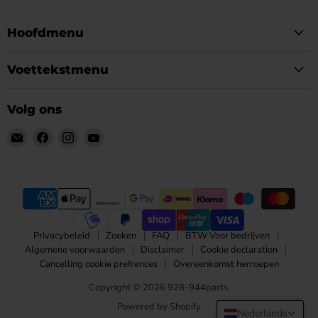
Hoofdmenu
Voettekstmenu
Volg ons
Email
Vind
Vind
Vind
928-
ons
ons
ons
944parts
op
op
op
Facebook
Instagram
YouTube
Privacybeleid
Zoeken
FAQ
BTW Voor bedrijven
Algemene voorwaarden
Disclaimer
Cookie declaration
Cancelling cookie prefrences
Overeenkomst herroepen
Copyright © 2026 928-944parts.
Powered by Shopify
Nederlands