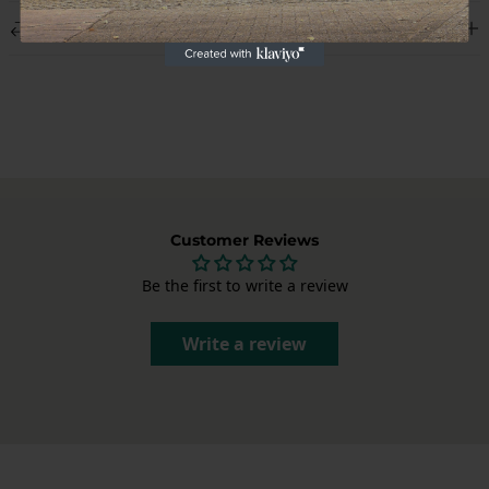
We leveren wereldwijd en tonen de verzendkosten bij het
Retourneren
afrekenen. Elk pakket wordt zorgvuldig verpakt om jouw Porsche-
onderdelen in perfecte staat te leveren.
Niet tevreden? Je kunt je bestelling binnen 14 dagen na ontvangst
annuleren, zonder opgave van reden. Na annulering heb je nog 14
dagen om het product retour te sturen. Stuur ons een e-mail via
info@garagedeloods.nl
om je retour aan te melden. Het volledige
bedrag, inclusief verzendkosten, wordt teruggestort. De kosten voor
de retourzending zijn voor eigen rekening.
Customer Reviews
Be the first to write a review
Write a review