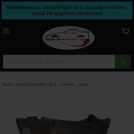
Vakantiepauze: bestellingen na 6 augustus worden 
vanaf 24 augustus verzonden!
Menu
Winke
bekijk
Home
Porsche 924/944 type 1 - vloermat - zwart