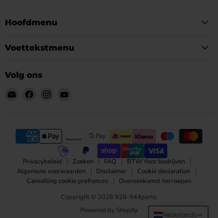
Hoofdmenu
Voettekstmenu
Volg ons
Email
Vind
Vind
Vind
928-
ons
ons
ons
944parts
op
op
op
Facebook
Instagram
YouTube
Privacybeleid
Zoeken
FAQ
BTW Voor bedrijven
Algemene voorwaarden
Disclaimer
Cookie declaration
Cancelling cookie prefrences
Overeenkomst herroepen
Copyright © 2026 928-944parts.
Powered by Shopify
Nederlands