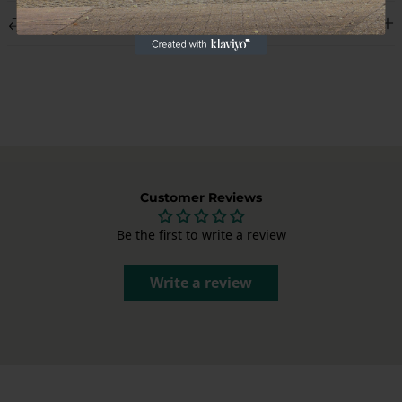
We leveren wereldwijd en tonen de verzendkosten bij het
Retourneren
afrekenen. Elk pakket wordt zorgvuldig verpakt om jouw Porsche-
onderdelen in perfecte staat te leveren.
Niet tevreden? Je kunt je bestelling binnen 14 dagen na ontvangst
annuleren, zonder opgave van reden. Na annulering heb je nog 14
dagen om het product retour te sturen. Stuur ons een e-mail via
info@garagedeloods.nl
om je retour aan te melden. Het volledige
bedrag, inclusief verzendkosten, wordt teruggestort. De kosten voor
de retourzending zijn voor eigen rekening.
Customer Reviews
Be the first to write a review
Write a review