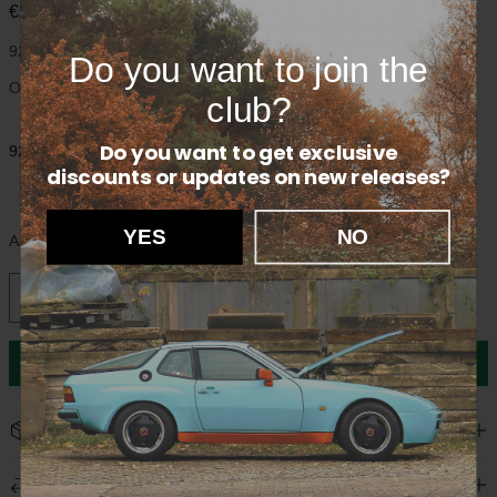
€20,00
92853725902
Do you want to join the
Onderdeel carrosserie voor de Porsche 928
club?
Do you want to get exclusive
92853725902
discounts
or updates on new releases?
YES
NO
Aantal
In winkelwagen
Verzending
We leveren wereldwijd en tonen de verzendkosten bij het
Retourneren
afrekenen. Elk pakket wordt zorgvuldig verpakt om jouw Porsche-