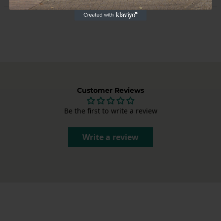
onderdelen in perfecte staat te leveren.
Niet tevreden? Je kunt je bestelling binnen 14 dagen na ontvangst
annuleren, zonder opgave van reden. Na annulering heb je nog 14
dagen om het product retour te sturen. Stuur ons een e-mail via
info@garagedeloods.nl
om je retour aan te melden. Het volledige
bedrag, inclusief verzendkosten, wordt teruggestort. De kosten voor
de retourzending zijn voor eigen rekening.
Customer Reviews
Be the first to write a review
Write a review