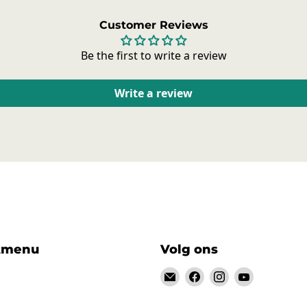
Customer Reviews
Be the first to write a review
Write a review
tmenu
Volg ons
Email
Vind
Vind
Vind
928-
ons
ons
ons