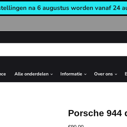
stellingen na 6 augustus worden vanaf 24 a
nce
Alle onderdelen
Informatie
Over ons
Porsche 944 d
€90,00