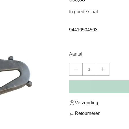
In goede staat.
94410504503
Aantal
Verzending
We leveren wereldwijd en ton
Retourneren
zorgvuldig verpakt om jouw Po
Niet tevreden? Je kunt je be