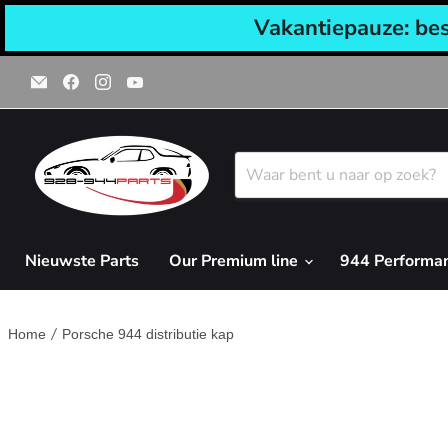
Vakantiepauze: be
Email
Vind
Vind
Vind
928-
ons
ons
ons
944parts
op
op
op
Facebook
Instagram
YouTube
Nieuwste Parts
Our Premium line
944 Performa
Home
Porsche 944 distributie kap