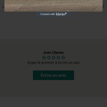
Nous livrons dans le monde entier et affichons les frais de livraison
Retours
lors du paiement. Chaque colis est soigneusement emballé pour
livrer vos pièces Porsche en parfait état.
Pas satisfait ? Vous pouvez annuler votre commande dans les 14
jours suivant la réception, sans donner de raison. Après
l'annulation, vous disposez encore de 14 jours pour retourner le
produit. Envoyez-nous un e-mail à
info@garagedeloods.nl
pour
signaler votre retour. Le montant total, y compris les frais de
livraison, sera remboursé. Les frais de retour sont à votre charge.
Avis Clients
Soyez le premier à écrire un avis
Écrire un avis