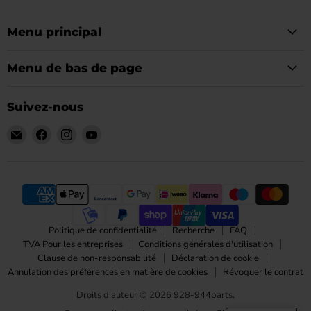
Menu principal
Menu de bas de page
Suivez-nous
Email
Trouvez-
Trouvez-
Trouvez-
928-
nous
nous
nous
944parts
sur
sur
sur
Facebook
Instagram
YouTube
Politique de confidentialité
Recherche
FAQ
TVA Pour les entreprises
Conditions générales d'utilisation
Clause de non-responsabilité
Déclaration de cookie
Annulation des préférences en matière de cookies
Révoquer le contrat
Droits d'auteur © 2026 928-944parts.