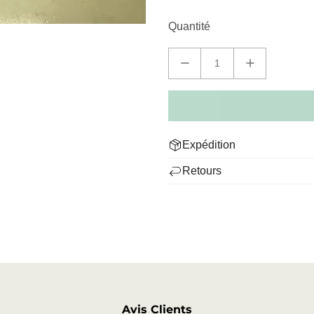
Quantité
Expédition
Nous livrons dans le monde ent
Retours
Chaque colis est soigneusemen
Pas satisfait ? Vous pouvez 
sans donner de raison. Après 
le produit. Envoyez-nous un 
montant total, y compris les f
votre charge.
Avis Clients