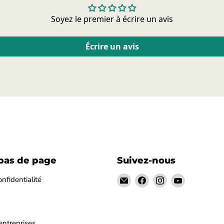
Soyez le premier à écrire un avis
Écrire un avis
bas de page
Suivez-nous
Email
Trouvez-
Trouvez-
Trouvez-
onfidentialité
928-
nous
nous
nous
944parts
sur
sur
sur
Facebook
Instagram
YouTube
entreprises