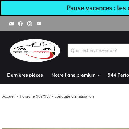
Pause vacances : les
Email
Trouvez-
Trouvez-
Trouvez-
928-
nous
nous
nous
944parts
sur
sur
sur
Facebook
Instagram
YouTube
Dernières pièces
Notre ligne premium
944 Perf
Accueil
Porsche 987/997 - conduite climatisation