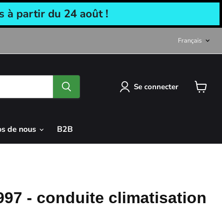
à partir du 24 août !
Langu
Français
Se connecter
Voir
le
panier
os de nous
B2B
97 - conduite climatisation