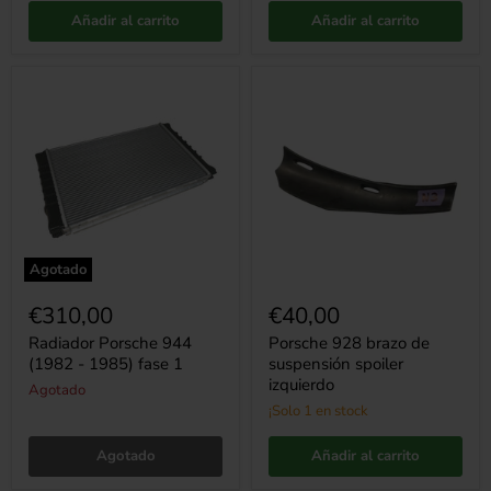
Añadir al carrito
Añadir al carrito
Radiador
Porsche
Porsche
928
944
brazo
(1982
de
-
suspensión
1985)
spoiler
fase
izquierdo
1
Agotado
€310,00
€40,00
Radiador Porsche 944
Porsche 928 brazo de
(1982 - 1985) fase 1
suspensión spoiler
izquierdo
Agotado
¡Solo 1 en stock
Agotado
Añadir al carrito