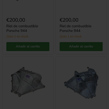
€200,00
€200,00
Riel de combustible
Riel de combustible
Porsche 944
Porsche 944
¡Solo 1 en stock
¡Solo 1 en stock
Añadir al carrito
Añadir al carrito
Carcasa
Carcasa
del
del
embrague
embrague
Porsche
Porsche
928
928
-
-
parte
parte
inferior
inferior