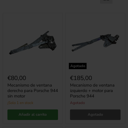
Mecanismo
Mecanismo
de
de
ventana
ventana
derecho
izquierdo
para
+
Porsche
motor
944
para
sin
Porsche
motor
944
Agotado
€80,00
€185,00
Mecanismo de ventana
Mecanismo de ventana
derecho para Porsche 944
izquierdo + motor para
sin motor
Porsche 944
¡Solo 1 en stock
Agotado
Añadir al carrito
Agotado