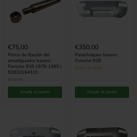
amortiguador
trasero
Porsche
928
1978-
1995
|
92833164101
€75,00
€350,00
Perno de fijación del
Parachoques trasero
amortiguador trasero
Porsche 928
Porsche 928 1978-1995 |
¡Solo 1 en stock
92833164101
en stock
Añadir al carrito
Añadir al carrito
Parachoques
Parachoques
trasero
trasero
Porsche
Porsche
928
928/928S