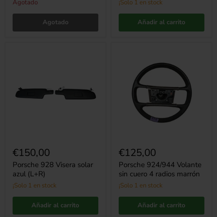
Agotado
¡Solo 1 en stock
Agotado
Añadir al carrito
Porsche
Porsche
928
924/944
Visera
Volante
solar
sin
azul
cuero
(L+R)
4
radios
marrón
€150,00
€125,00
Porsche 928 Visera solar
Porsche 924/944 Volante
azul (L+R)
sin cuero 4 radios marrón
¡Solo 1 en stock
¡Solo 1 en stock
Añadir al carrito
Añadir al carrito