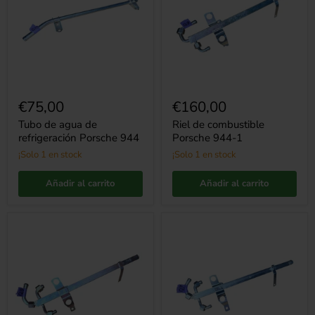
refrigeración
944-
Porsche
1
944
€75,00
€160,00
Tubo de agua de
Riel de combustible
refrigeración Porsche 944
Porsche 944-1
¡Solo 1 en stock
¡Solo 1 en stock
Añadir al carrito
Añadir al carrito
Riel
Riel
de
de
combustible
combustible
Porsche
Porsche
944
944