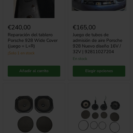
=
928
L+R)
Nuevo
diseño
16V
/
€240,00
€165,00
32V
|
Reparación del tablero
Juego de tubos de
92811027204
Porsche 928 Wide Cover
admisión de aire Porsche
(juego = L+R)
928 Nuevo diseño 16V /
32V | 92811027204
¡Solo 1 en stock
en stock
Añadir al carrito
Elegir opciones
Juego
Porsche
de
928
altavoces
juego
traseros
completo
Porsche
de
928
altavoces
originales
para
puertas