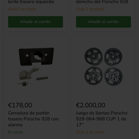
lente trasera izquierda
derecho del Porsche 928
¡Solo 1 en stock
¡Solo 1 en stock
Añadir al carrito
Añadir al carrito
Cerradura
Juego
de
de
portón
llantas
trasero
Porsche
Porsche
928-
928
964-
con
968
alarma
CUP
1
de
17"
€178,00
€2.000,00
Cerradura de portón
Juego de llantas Porsche
trasero Porsche 928 con
928-964-968 CUP 1 de
alarma
17"
en stock
¡Solo 1 en stock