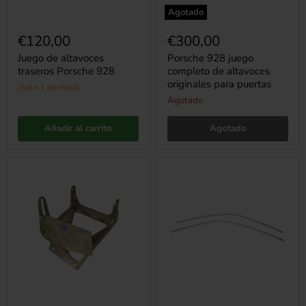
Agotado
€120,00
€300,00
Juego de altavoces
Porsche 928 juego
traseros Porsche 928
completo de altavoces
originales para puertas
¡Solo 1 en stock
Agotado
Añadir al carrito
Agotado
Soporte
Porsche
de
944
montaje
Tipo
para
2
bomba
moldura
de
del
aire
borde
Porsche
del
928
techo
(Izq+Der)