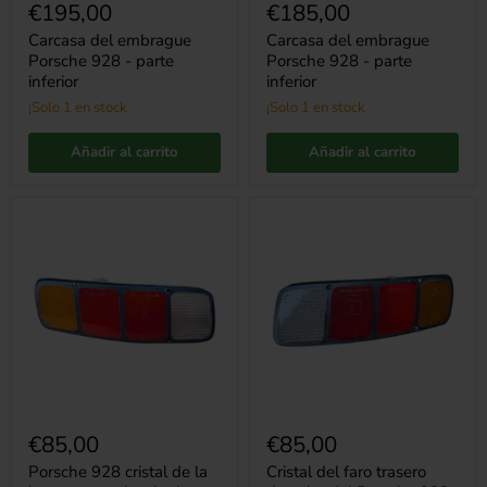
€195,00
€185,00
Carcasa del embrague
Carcasa del embrague
Porsche 928 - parte
Porsche 928 - parte
inferior
inferior
¡Solo 1 en stock
¡Solo 1 en stock
Añadir al carrito
Añadir al carrito
Porsche
Cristal
928
del
cristal
faro
de
trasero
la
derecho
lente
del
trasera
Porsche
izquierda
928
€85,00
€85,00
Porsche 928 cristal de la
Cristal del faro trasero