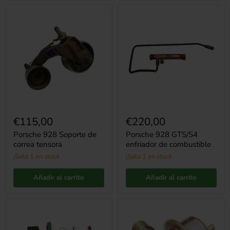
Porsche
Porsche
928
928
Soporte
GTS/S4
de
enfriador
correa
de
tensora
combustible
€115,00
€220,00
Porsche 928 Soporte de
Porsche 928 GTS/S4
correa tensora
enfriador de combustible
¡Solo 1 en stock
¡Solo 1 en stock
Añadir al carrito
Añadir al carrito
Dirección
928
asistida
Regulador
eléctrica
de