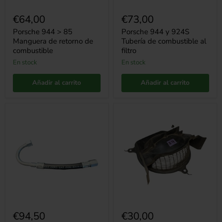
€64,00
€73,00
Porsche 944 > 85
Porsche 944 y 924S
Manguera de retorno de
Tubería de combustible al
combustible
filtro
en stock
en stock
Añadir al carrito
Añadir al carrito
Porsche
Porsche
944
924
>
carcasa
85
del
Tubería
calentador
de
combustible
al
filtro
€94,50
€30,00