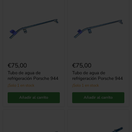
Tubo
Tubo
de
de
agua
agua
de
de
refrigeración
refrigeración
Porsche
Porsche
944
944
€75,00
€75,00
Tubo de agua de
Tubo de agua de
refrigeración Porsche 944
refrigeración Porsche 944
¡Solo 1 en stock
¡Solo 1 en stock
Añadir al carrito
Añadir al carrito
Tubo
Riel
de
de
agua
combustible
de
Porsche