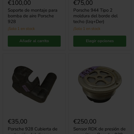
€100,00
€75,00
Soporte de montaje para
Porsche 944 Tipo 2
bomba de aire Porsche
moldura del borde del
928
techo (Izq+Der)
¡Solo 1 en stock
¡Solo 1 en stock
Añadir al carrito
Elegir opciones
Porsche
Sensor
928
RDK
Cubierta
de
de
presión
protección
de
del
neumáticos
dinamo
Porsche
928
3
bar
€35,00
€250,00
Porsche 928 Cubierta de
Sensor RDK de presión de