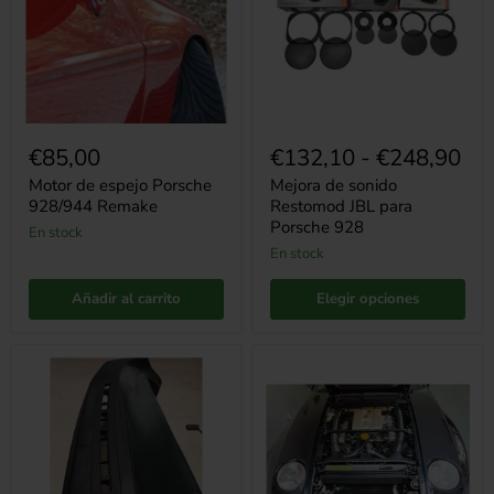
Remake
para
Porsche
928
€85,00
€132,10
-
€248,90
Motor de espejo Porsche
Mejora de sonido
928/944 Remake
Restomod JBL para
Porsche 928
en stock
en stock
Añadir al carrito
Elegir opciones
Reparación
Juego
del
de
tablero
tubos
Porsche
de
928
admisión
Wide
de
Cover
aire
(juego
Porsche