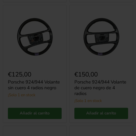
Porsche
Porsche
924/944
924/944
Volante
Volante
sin
de
cuero
cuero
4
negro
radios
de
negro
4
radios
€125,00
€150,00
Porsche 924/944 Volante
Porsche 924/944 Volante
sin cuero 4 radios negro
de cuero negro de 4
radios
¡Solo 1 en stock
¡Solo 1 en stock
Añadir al carrito
Añadir al carrito
Volante
Porsche