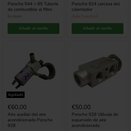
Porsche 944 > 85 Tubería
Porsche 924 carcasa del
de combustible al filtro
calentador
en stock
¡Solo 1 en stock
Añadir al carrito
Añadir al carrito
Aire
Porsche
auxiliar
928
del
Válvula
aire
de
acondicionado
expansión
Porsche
de
928
aire
acondicionado
Agotado
€60,00
€50,00
Aire auxiliar del aire
Porsche 928 Válvula de
acondicionado Porsche
expansión de aire
928
acondicionado