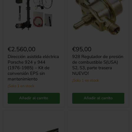
Porsche
presión
924
de
y
combustible
944
S(USA)
(1976-
S2,
1985)
S3,
–
parte
Kit
trasera
de
NUEVO!
conversión
€2.560,00
€95,00
EPS
sin
Dirección asistida eléctrica
928 Regulador de presión
mantenimiento
Porsche 924 y 944
de combustible S(USA)
(1976-1985) – Kit de
S2, S3, parte trasera
conversión EPS sin
NUEVO!
mantenimiento
¡Solo 1 en stock
¡Solo 1 en stock
Añadir al carrito
Añadir al carrito
Perno
Parachoques
de
trasero
fijación
Porsche
del
928